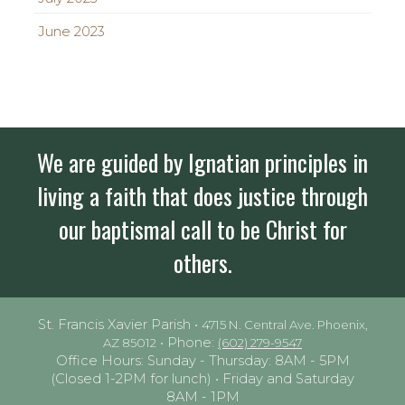
June 2023
We are guided by Ignatian principles in
living a faith that does justice through
our baptismal call to be Christ for
others.
St. Francis Xavier Parish •
4715 N. Central Ave. Phoenix,
• Phone:
AZ 85012
(602) 279-9547
Office Hours: Sunday - Thursday: 8AM - 5PM
(Closed 1-2PM for lunch) • Friday and Saturday
8AM - 1PM