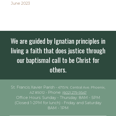
June 2023
We are guided by Ignatian principles in
living a faith that does justice through
our baptismal call to be Christ for
others.
St. Francis Xavier Parish •
4715 N. Central Ave. Phoenix,
• Phone:
AZ 85012
(602) 279-9547
Office Hours: Sunday - Thursday: 8AM - 5PM
(Closed 1-2PM for lunch) • Friday and Saturday
8AM - 1PM