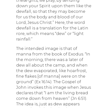
these gifts, we pray, by sending
down your Spirit upon them like the
dewfall, so that they may become
for us the body and blood of our
Lord, Jesus Christ.” Here, the word
dewfall is a translation for the Latin
rore, which means “dew” or “light
rainfall.”
The intended image is that of
manna from the book of Exodus. “In
the morning, there was a later of
dew all about the camp, and when
the dew evaporated, like hoarfrost,
fine flakes [of manna] were on the
ground” (Ex 16:14). The Gospel of
John invokes this image when Jesus
declares that “I am the living bread
come down from heaven” (Jn 6:51).
The idea is, just as dew appears